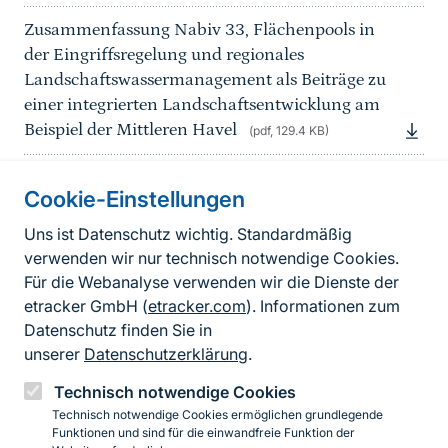
Zusammenfassung Nabiv 33, Flächenpools in
der Eingriffsregelung und regionales
Landschaftswassermanagement als Beiträge zu
einer integrierten Landschaftsentwicklung am
Beispiel der Mittleren Havel
(pdf, 129.4 KB)
Cookie-Einstellungen
Informationen zur Seite
Uns ist Datenschutz wichtig. Standardmäßig
verwenden wir nur technisch notwendige Cookies.
Fußzeile
Kontakt zum BfN
Für die Webanalyse verwenden wir die Dienste der
Kontaktformular
etracker GmbH (
etracker.com
). Informationen zum
Datenschutz finden Sie in
Erklärung zur Barrierefreiheit
unserer
Datenschutzerklärung
.
Impressum
Technisch notwendige Cookies
Technisch notwendige Cookies ermöglichen grundlegende
Datenschutz
Funktionen und sind für die einwandfreie Funktion der