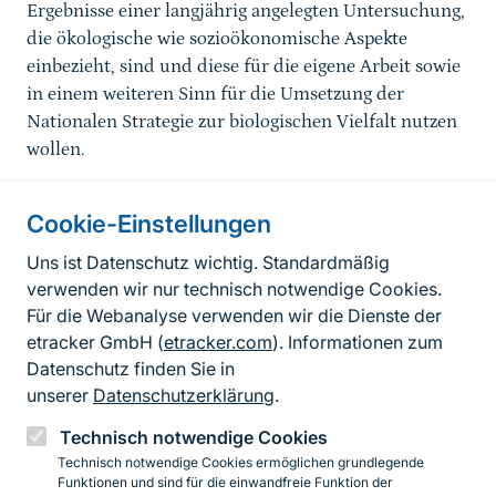
Ergebnisse einer langjährig angelegten Untersuchung,
die ökologische wie sozioökonomische Aspekte
einbezieht, sind und diese für die eigene Arbeit sowie
in einem weiteren Sinn für die Umsetzung der
Nationalen Strategie zur biologischen Vielfalt nutzen
wollen.
Cookie-Einstellungen
Informationen zur Seite
Uns ist Datenschutz wichtig. Standardmäßig
verwenden wir nur technisch notwendige Cookies.
Fußzeile
Kontakt zum BfN
Für die Webanalyse verwenden wir die Dienste der
Kontaktformular
etracker GmbH (
etracker.com
). Informationen zum
Datenschutz finden Sie in
Erklärung zur Barrierefreiheit
unserer
Datenschutzerklärung
.
Impressum
Technisch notwendige Cookies
Technisch notwendige Cookies ermöglichen grundlegende
Datenschutz
Funktionen und sind für die einwandfreie Funktion der