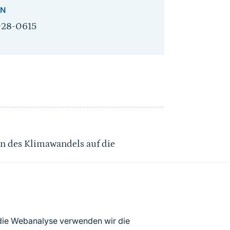
SN
28-0615
n des Klimawandels auf die
haltungszustands ausgewählter Arten
 Deutschland
e 1 der landesweiten Biotopkartierung
 die Webanalyse verwenden wir die