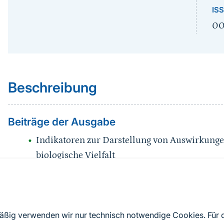
IS
00
Sprungmarke
Beschreibung
Beiträge der Ausgabe
Indikatoren zur Darstellung von Auswirkunge
biologische Vielfalt
Maßnahmenkonzepte zur Verbesserung des Er
und Lebensraumtypen der FFH-Richtlinie in
Ergebnisse der Wertgrünlandkartierung. Phas
mäßig verwenden wir nur technisch notwendige Cookies. Für
in Schleswig-Holstein