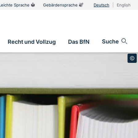
Leichte Sprache
Gebärdensprache
Deutsch
English
Sprachums
Suche
Recht und Vollzug
Das BfN