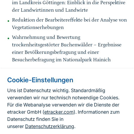
im Landkreis Göttingen: Einblick in die Perspektive
der Landwirtinnen und Landwirte
Reduktion der Bearbeitereffekte bei der Analyse von
Vegetationserhebungen
Wahrnehmung und Bewertung
trockenheitsgestörter Buchenwälder − Ergebnisse
einer Bevölkerungsbefragung und einer
Besucherbefragung im Nationalpark Hainich
Cookie-Einstellungen
Informationen zur Seite
Uns ist Datenschutz wichtig. Standardmäßig
verwenden wir nur technisch notwendige Cookies.
Fußzeile
Kontakt zum BfN
Für die Webanalyse verwenden wir die Dienste der
Kontaktformular
etracker GmbH (
etracker.com
). Informationen zum
Datenschutz finden Sie in
Erklärung zur Barrierefreiheit
unserer
Datenschutzerklärung
.