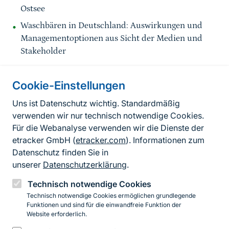
Ostsee
Waschbären in Deutschland: Auswirkungen und
Managementoptionen aus Sicht der Medien und
Stakeholder
Cookie-Einstellungen
Informationen zur Seite
Uns ist Datenschutz wichtig. Standardmäßig
verwenden wir nur technisch notwendige Cookies.
Fußzeile
Kontakt zum BfN
Für die Webanalyse verwenden wir die Dienste der
Kontaktformular
etracker GmbH (
etracker.com
). Informationen zum
Datenschutz finden Sie in
Erklärung zur Barrierefreiheit
unserer
Datenschutzerklärung
.
Impressum
Technisch notwendige Cookies
Technisch notwendige Cookies ermöglichen grundlegende
Datenschutz
Funktionen und sind für die einwandfreie Funktion der
Website erforderlich.