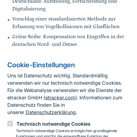
Deutschland: Aufstellung, Fortschreibung und
Digitalisierung
Vorschlag einer standardisierten Methode zur
Erfassung von Vogelkollisionen mit Glasflächen
Grüne Reihe: Kompensation von Eingriffen in der
deutschen Nord- und Ostsee
Cookie-Einstellungen
Informationen zur Seite
Uns ist Datenschutz wichtig. Standardmäßig
verwenden wir nur technisch notwendige Cookies.
Fußzeile
Kontakt zum BfN
Für die Webanalyse verwenden wir die Dienste der
Kontaktformular
etracker GmbH (
etracker.com
). Informationen zum
Datenschutz finden Sie in
Erklärung zur Barrierefreiheit
unserer
Datenschutzerklärung
.
Impressum
Technisch notwendige Cookies
Technisch notwendige Cookies ermöglichen grundlegende
Datenschutz
Funktionen und sind für die einwandfreie Funktion der