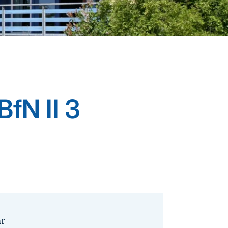
fN II 3
r