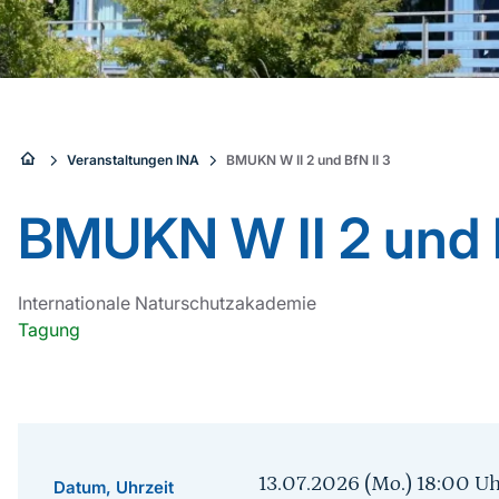
Sie
Veranstaltungen INA
BMUKN W II 2 und BfN II 3
sind
BMUKN W II 2 und B
hier:
Internationale Naturschutzakademie
Tagung
13.07.2026 (Mo.) 18:00
Uh
Datum, Uhrzeit