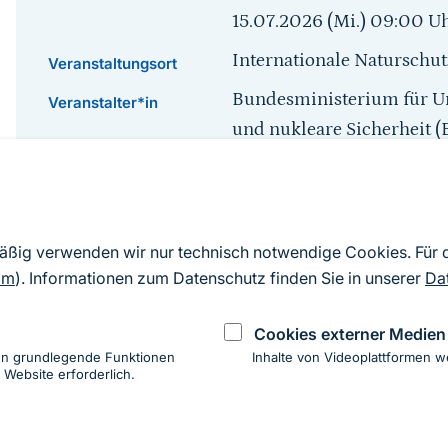
15.07.2026 (Mi.) 09:00
U
Internationale Naturschu
Veranstaltungsort
Bundesministerium für Um
Veranstalter*in
und nukleare Sicherheit
Nele Markones (BMUKN),
Leitung
Deutsch
Veranstaltungssprache
mäßig verwenden wir nur technisch notwendige Cookies. Für
Sprungmarke
om
). Informationen zum Datenschutz finden Sie in unserer
Da
Fachlicher Austausch
Cookies externer Medien
en grundlegende Funktionen
Inhalte von Videoplattformen w
 Website erforderlich.
ung
hen