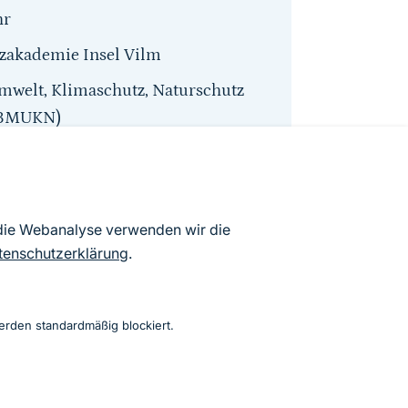
hr
tzakademie Insel Vilm
welt, Klimaschutz, Naturschutz
 (BMUKN)
 Yvonne Michel-Angeli (BMUKN)
 die Webanalyse verwenden wir die
tenschutzerklärung
.
erden standardmäßig blockiert.