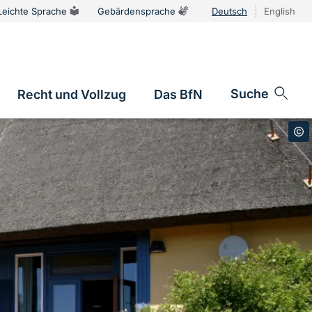
Leichte Sprache
Gebärdensprache
Deutsch
English
Sprachums
Suche
Recht und Vollzug
Das BfN