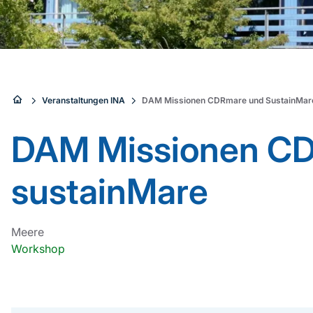
Sie
Veranstaltungen INA
DAM Missionen CDRmare und SustainMar
sind
DAM Missionen C
hier:
sustainMare
Meere
Workshop