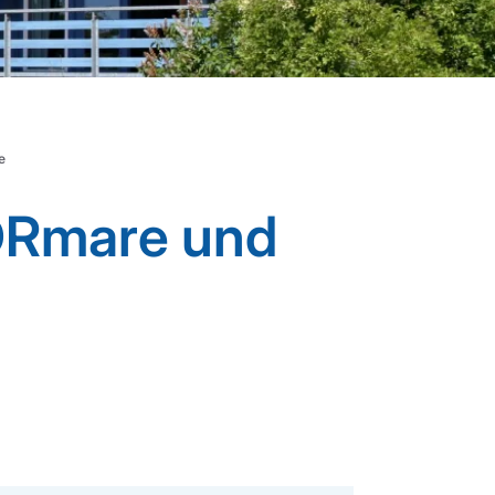
e
DRmare und