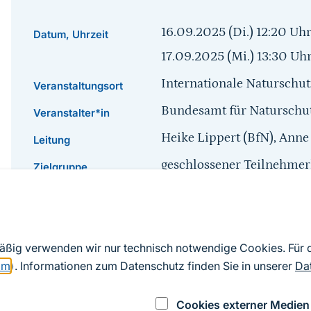
16.09.2025 (Di.) 12:20
Uh
Datum, Uhrzeit
17.09.2025 (Mi.) 13:30
Uh
Internationale Naturschu
Veranstaltungsort
Bundesamt für Naturschut
Veranstalter*in
Heike Lippert (BfN), Anne 
Leitung
geschlossener Teilnehmer
Zielgruppe
Deutsch
Veranstaltungssprache
Sprungmarke
mäßig verwenden wir nur technisch notwendige Cookies. Für
om
). Informationen zum Datenschutz finden Sie in unserer
Da
Sitzung der projektbegleitenden Arbeitsgruppe zu
sustainMare
Cookies externer Medien