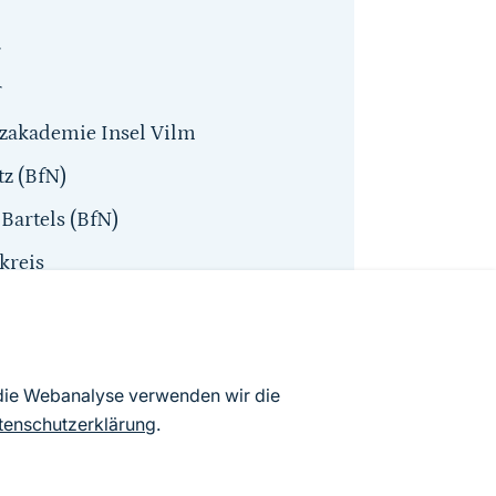
r
r
tzakademie Insel Vilm
z (BfN)
Bartels (BfN)
kreis
 die Webanalyse verwenden wir die
tenschutzerklärung
.
 den DAM Missionen CDRmare und