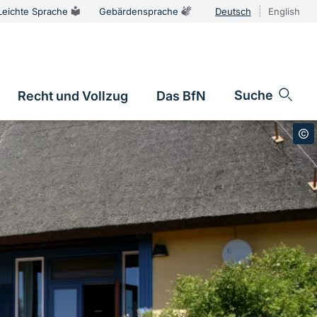
Leichte Sprache
Gebärdensprache
Deutsch
English
Sprachums
Suche
Recht und Vollzug
Das BfN