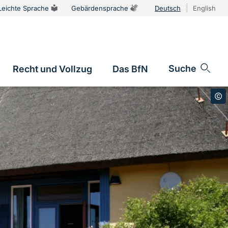
Leichte Sprache
Gebärdensprache
Deutsch
English
Sprachums
Suche
Recht und Vollzug
Das BfN