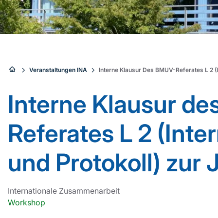
Sie
Veranstaltungen INA
Interne Klausur Des BMUV-Referates L 2 (I
sind
Interne Klausur d
hier:
Referates L 2 (Inte
und Protokoll) zur
Internationale Zusammenarbeit
Workshop