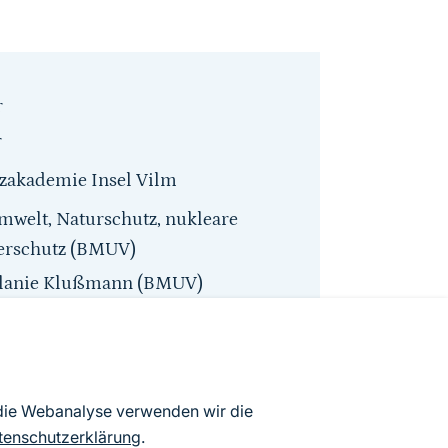
r
r
tzakademie Insel Vilm
welt, Naturschutz, nukleare
herschutz (BMUV)
elanie Klußmann (BMUV)
reis
 die Webanalyse verwenden wir die
tenschutzerklärung
.