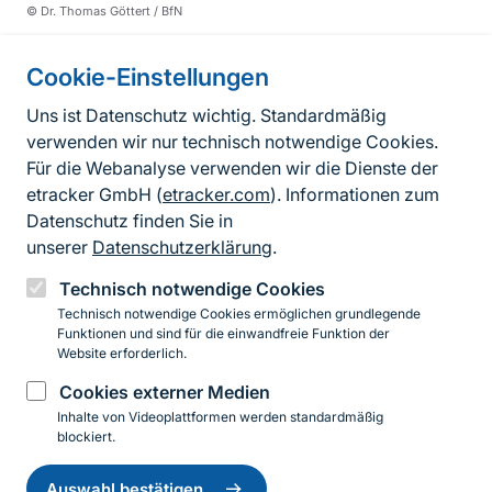
© Dr. Thomas Göttert / BfN
Cookie-Einstellungen
Informationen zur Seite
Uns ist Datenschutz wichtig. Standardmäßig
verwenden wir nur technisch notwendige Cookies.
Fußzeile
Kontakt zum BfN
Für die Webanalyse verwenden wir die Dienste der
Kontaktformular
etracker GmbH (
etracker.com
). Informationen zum
Datenschutz finden Sie in
Erklärung zur Barrierefreiheit
unserer
Datenschutzerklärung
.
Impressum
Technisch notwendige Cookies
Technisch notwendige Cookies ermöglichen grundlegende
Datenschutz
Funktionen und sind für die einwandfreie Funktion der
Website erforderlich.
Cookies externer Medien
Instagram
Facebook
YouTube
LinkedIn
Mastodon
Bluesky
Inhalte von Videoplattformen werden standardmäßig
blockiert.
Einwilligung
© 2026 Bundesamt für Naturschutz
zurückziehen
Auswahl bestätigen