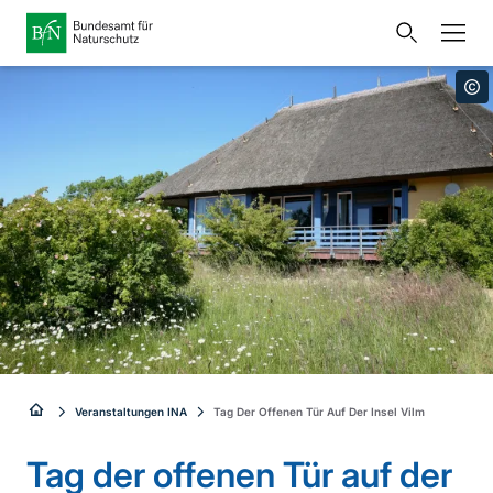
Startseite
Bundesamt für Naturschutz
Öffnet
Direkt zur Hauptnavigation
Direkt zur Hauptinhalte
Direkt zur Fusszeile
eine
Presse
externe
Seite
Publikationen
Link
zur
Veranstaltungen
Metanavigation
Startseite
Karten und Daten
Leichte Sprache
Gebärdensprache
Sie
Veranstaltungen INA
Tag Der Offenen Tür Auf Der Insel Vilm
Deutsch
English
sind
Tag der offenen Tür auf der
Sprachumschalter
hier: