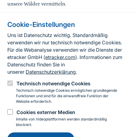
unsere Wälder vermitteln.
Cookie-Einstellungen
Informationen zur Seite
Uns ist Datenschutz wichtig. Standardmäßig
verwenden wir nur technisch notwendige Cookies.
Fußzeile
Kontakt zum BfN
Für die Webanalyse verwenden wir die Dienste der
Kontaktformular
etracker GmbH (
etracker.com
). Informationen zum
Datenschutz finden Sie in
Erklärung zur Barrierefreiheit
unserer
Datenschutzerklärung
.
Impressum
Technisch notwendige Cookies
Technisch notwendige Cookies ermöglichen grundlegende
Datenschutz
Funktionen und sind für die einwandfreie Funktion der
Website erforderlich.
Cookies externer Medien
Instagram
Facebook
YouTube
LinkedIn
Mastodon
Bluesky
Inhalte von Videoplattformen werden standardmäßig
blockiert.
Einwilligung
© 2026 Bundesamt für Naturschutz