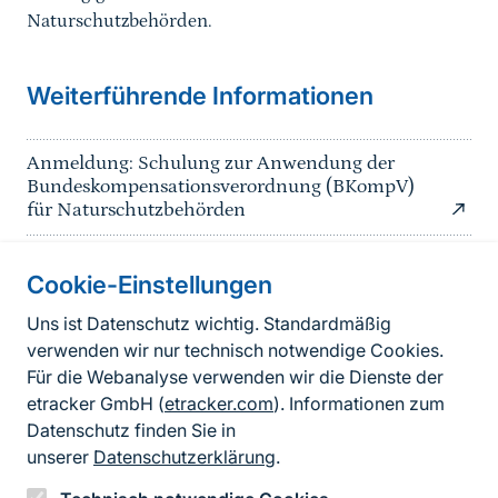
Naturschutzbehörden.
Weiterführende Informationen
Anmeldung: Schulung zur Anwendung der
Bundeskompensationsverordnung (BKompV)
für Naturschutzbehörden
Cookie-Einstellungen
Informationen zur Seite
Uns ist Datenschutz wichtig. Standardmäßig
verwenden wir nur technisch notwendige Cookies.
Fußzeile
Kontakt zum BfN
Für die Webanalyse verwenden wir die Dienste der
Kontaktformular
etracker GmbH (
etracker.com
). Informationen zum
Datenschutz finden Sie in
Erklärung zur Barrierefreiheit
unserer
Datenschutzerklärung
.
Impressum