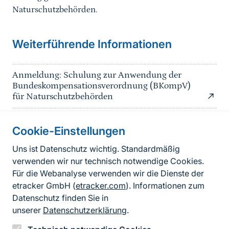
Naturschutzbehörden.
Weiterführende Informationen
Anmeldung: Schulung zur Anwendung der
Bundeskompensationsverordnung (BKompV)
für Naturschutzbehörden
Cookie-Einstellungen
Informationen zur Seite
Uns ist Datenschutz wichtig. Standardmäßig
verwenden wir nur technisch notwendige Cookies.
Fußzeile
Kontakt zum BfN
Für die Webanalyse verwenden wir die Dienste der
Kontaktformular
etracker GmbH (
etracker.com
). Informationen zum
Datenschutz finden Sie in
Erklärung zur Barrierefreiheit
unserer
Datenschutzerklärung
.
Impressum