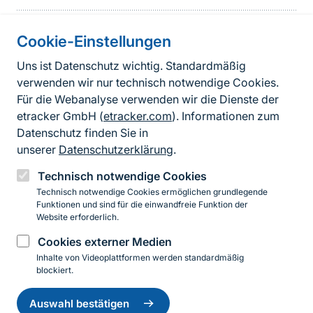
Cookie-Einstellungen
Informationen zur Seite
Uns ist Datenschutz wichtig. Standardmäßig
verwenden wir nur technisch notwendige Cookies.
Fußzeile
Kontakt zum BfN
Für die Webanalyse verwenden wir die Dienste der
Kontaktformular
etracker GmbH (
etracker.com
). Informationen zum
Datenschutz finden Sie in
Erklärung zur Barrierefreiheit
unserer
Datenschutzerklärung
.
Impressum
Technisch notwendige Cookies
Technisch notwendige Cookies ermöglichen grundlegende
Datenschutz
Funktionen und sind für die einwandfreie Funktion der
Website erforderlich.
Cookies externer Medien
Instagram
Facebook
YouTube
LinkedIn
Mastodon
Bluesky
Inhalte von Videoplattformen werden standardmäßig
blockiert.
Einwilligung
© 2026 Bundesamt für Naturschutz
zurückziehen
Auswahl bestätigen