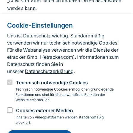
„Geist von Vilm“ auch an anderen Orten beschworen
werden kann.
Cookie-Einstellungen
Informationen zur Seite
Uns ist Datenschutz wichtig. Standardmäßig
verwenden wir nur technisch notwendige Cookies.
Fußzeile
Kontakt zum BfN
Für die Webanalyse verwenden wir die Dienste der
Kontaktformular
etracker GmbH (
etracker.com
). Informationen zum
Datenschutz finden Sie in
Erklärung zur Barrierefreiheit
unserer
Datenschutzerklärung
.
Impressum
Technisch notwendige Cookies
Technisch notwendige Cookies ermöglichen grundlegende
Datenschutz
Funktionen und sind für die einwandfreie Funktion der
Website erforderlich.
Cookies externer Medien
Instagram
Facebook
YouTube
LinkedIn
Mastodon
Bluesky
Inhalte von Videoplattformen werden standardmäßig
blockiert.
Einwilligung