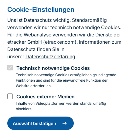
Cookie-Einstellungen
Informationen zur Seite
Uns ist Datenschutz wichtig. Standardmäßig
verwenden wir nur technisch notwendige Cookies.
Fußzeile
Kontakt zum BfN
Für die Webanalyse verwenden wir die Dienste der
Kontaktformular
etracker GmbH (
etracker.com
). Informationen zum
Datenschutz finden Sie in
Erklärung zur Barrierefreiheit
unserer
Datenschutzerklärung
.
Impressum
Technisch notwendige Cookies
Technisch notwendige Cookies ermöglichen grundlegende
Datenschutz
Funktionen und sind für die einwandfreie Funktion der
Website erforderlich.
Cookies externer Medien
Instagram
Facebook
YouTube
LinkedIn
Mastodon
Bluesky
Inhalte von Videoplattformen werden standardmäßig
blockiert.
Einwilligung
© 2026 Bundesamt für Naturschutz
zurückziehen
Auswahl bestätigen