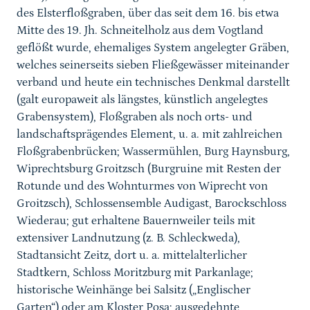
des Elsterfloßgraben, über das seit dem 16. bis etwa
Mitte des 19. Jh. Schneitelholz aus dem Vogtland
geflößt wurde, ehemaliges System angelegter Gräben,
welches seinerseits sieben Fließgewässer miteinander
verband
und heute ein technisches Denkmal darstellt
(galt europaweit als längstes, künstlich angelegtes
Grabensystem),
Floßgraben als noch orts- und
landschaftsprägendes Element, u. a. mit zahlreichen
Floßgrabenbrücken;
Wassermühlen, Burg Haynsburg,
Wiprechtsburg Groitzsch (Burgruine mit Resten der
Rotunde und des Wohnturmes von Wiprecht von
Groitzsch),
Schlossensemble Audigast, Barockschloss
Wiederau; gut erhaltene Bauernweiler teils mit
extensiver Landnutzung
(z. B. Schleckweda),
Stadtansicht Zeitz, dort u. a. mittelalterlicher
Stadtkern, Schloss Moritzburg mit Parkanlage;
historische Weinhänge bei Salsitz („Englischer
Garten“) oder am Kloster Posa; ausgedehnte