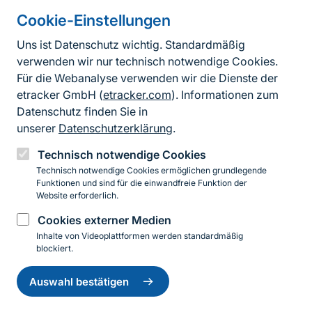
Cookie-Einstellungen
Informationen zur Seite
Uns ist Datenschutz wichtig. Standardmäßig
verwenden wir nur technisch notwendige Cookies.
Fußzeile
Kontakt zum BfN
Für die Webanalyse verwenden wir die Dienste der
Kontaktformular
etracker GmbH (
etracker.com
). Informationen zum
Datenschutz finden Sie in
Erklärung zur Barrierefreiheit
unserer
Datenschutzerklärung
.
Impressum
Technisch notwendige Cookies
Technisch notwendige Cookies ermöglichen grundlegende
Datenschutz
Funktionen und sind für die einwandfreie Funktion der
Website erforderlich.
Cookies externer Medien
Instagram
Facebook
YouTube
LinkedIn
Mastodon
Bluesky
Inhalte von Videoplattformen werden standardmäßig
blockiert.
Einwilligung
© 2026 Bundesamt für Naturschutz
zurückziehen
Auswahl bestätigen