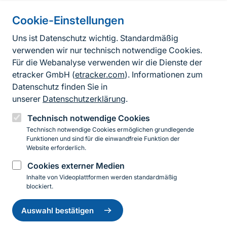
Cookie-Einstellungen
Informationen zur Seite
Uns ist Datenschutz wichtig. Standardmäßig
verwenden wir nur technisch notwendige Cookies.
Fußzeile
Kontakt zum BfN
Für die Webanalyse verwenden wir die Dienste der
Kontaktformular
etracker GmbH (
etracker.com
). Informationen zum
Datenschutz finden Sie in
Erklärung zur Barrierefreiheit
unserer
Datenschutzerklärung
.
Impressum
Technisch notwendige Cookies
Technisch notwendige Cookies ermöglichen grundlegende
Datenschutz
Funktionen und sind für die einwandfreie Funktion der
Website erforderlich.
Cookies externer Medien
Instagram
Facebook
YouTube
LinkedIn
Mastodon
Bluesky
Inhalte von Videoplattformen werden standardmäßig
blockiert.
Einwilligung
© 2026 Bundesamt für Naturschutz
zurückziehen
Auswahl bestätigen