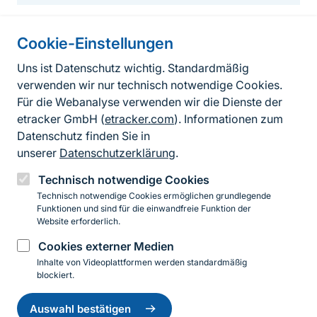
Cookie-Einstellungen
Informationen zur Seite
Uns ist Datenschutz wichtig. Standardmäßig
verwenden wir nur technisch notwendige Cookies.
Fußzeile
Kontakt zum BfN
Für die Webanalyse verwenden wir die Dienste der
Kontaktformular
etracker GmbH (
etracker.com
). Informationen zum
Datenschutz finden Sie in
Erklärung zur Barrierefreiheit
unserer
Datenschutzerklärung
.
Impressum
Technisch notwendige Cookies
Technisch notwendige Cookies ermöglichen grundlegende
Datenschutz
Funktionen und sind für die einwandfreie Funktion der
Website erforderlich.
Cookies externer Medien
Instagram
Facebook
YouTube
LinkedIn
Mastodon
Bluesky
Inhalte von Videoplattformen werden standardmäßig
blockiert.
Einwilligung
© 2026 Bundesamt für Naturschutz
zurückziehen
Auswahl bestätigen