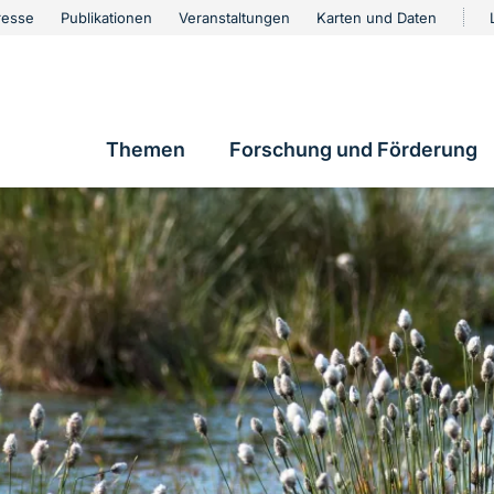
urschutz
resse
Publikationen
Veranstaltungen
Karten und Daten
vigation
Themen
Forschung und Förderung
Hauptnavigation