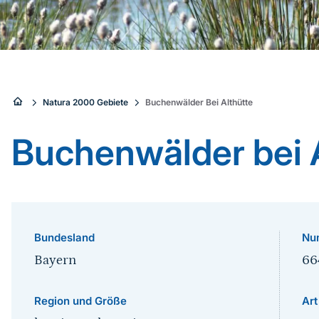
Sie
Natura 2000 Gebiete
Buchenwälder Bei Althütte
sind
Buchenwälder bei 
hier:
Bundesland
Nu
Bayern
66
Region und Größe
Art