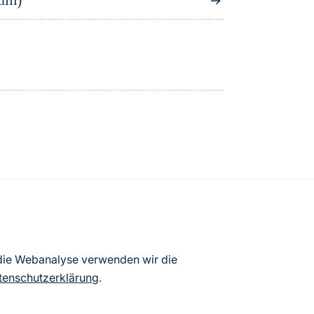
tum)
atenbögen Deutschlands (Stand:
 die Webanalyse verwenden wir die
ur Veröffentlichung freigegebenen
tenschutzerklärung
.