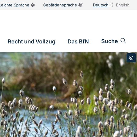
Leichte Sprache
Gebärdensprache
Deutsch
English
Sprachums
Suche
Recht und Vollzug
Das BfN