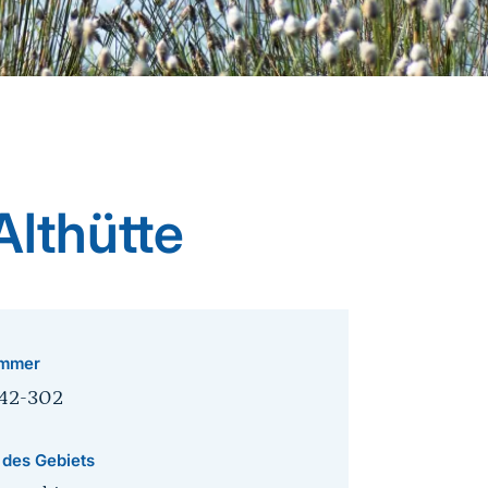
Althütte
mmer
42-302
 des Gebiets