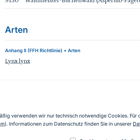
9130
Waldmeister-Buchenwald (Asperulo-Fage
Arten
•
Anhang II (FFH Richtlinie)
Arten
Lynx lynx
Quelle
Nach Angaben der an die EU übermittelten Standardd
mäßig verwenden wir nur technisch notwendige Cookies. Für
2019). Aus besonderen Schutzgründen enthalten die z
om
). Informationen zum Datenschutz finden Sie in unserer
Da
Daten keine Angaben zu sensiblen Arten.