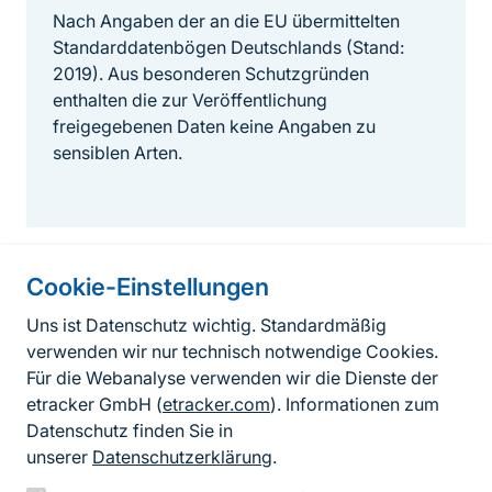
Nach Angaben der an die EU übermittelten
Standarddatenbögen Deutschlands (Stand:
2019). Aus besonderen Schutzgründen
enthalten die zur Veröffentlichung
freigegebenen Daten keine Angaben zu
sensiblen Arten.
Cookie-Einstellungen
Informationen zur Seite
Uns ist Datenschutz wichtig. Standardmäßig
verwenden wir nur technisch notwendige Cookies.
Fußzeile
Kontakt zum BfN
Für die Webanalyse verwenden wir die Dienste der
Kontaktformular
etracker GmbH (
etracker.com
). Informationen zum
Datenschutz finden Sie in
Erklärung zur Barrierefreiheit
unserer
Datenschutzerklärung
.
Impressum