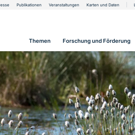
urschutz
resse
Publikationen
Veranstaltungen
Karten und Daten
vigation
Themen
Forschung und Förderung
Hauptnavigation