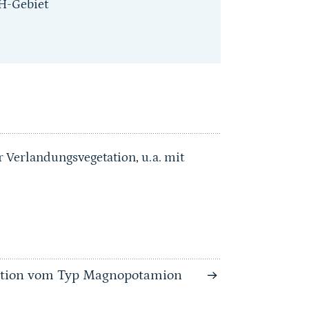
H-Gebiet
r Verlandungsvegetation, u.a. mit
tation vom Typ Magnopotamion