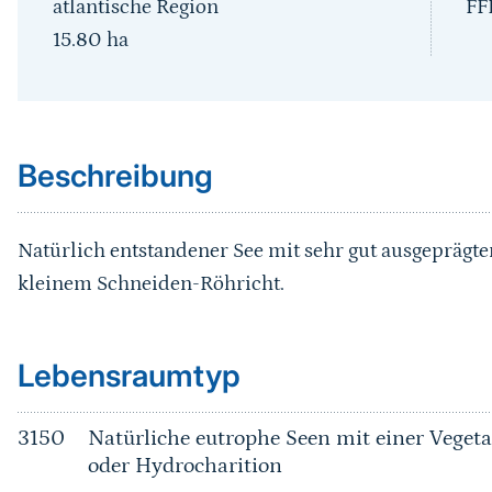
atlantische Region
FF
15.80
ha
Sprungmarke
Beschreibung
Natürlich entstandener See mit sehr gut ausgeprägte
kleinem Schneiden-Röhricht.
Sprungmarke
Lebensraumtyp
3150
Natürliche eutrophe Seen mit einer Vege
oder Hydrocharition