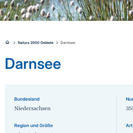
Sie
Natura 2000 Gebiete
Darnsee
sind
Darnsee
hier:
Bundesland
Nu
Niedersachsen
35
Region und Größe
Art