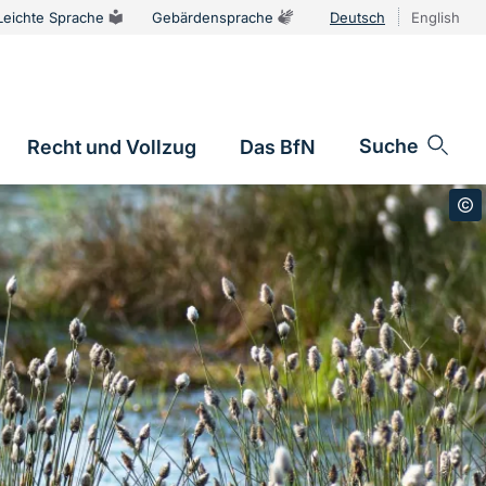
Leichte Sprache
Gebärdensprache
Deutsch
English
Sprachums
Suche
Recht und Vollzug
Das BfN