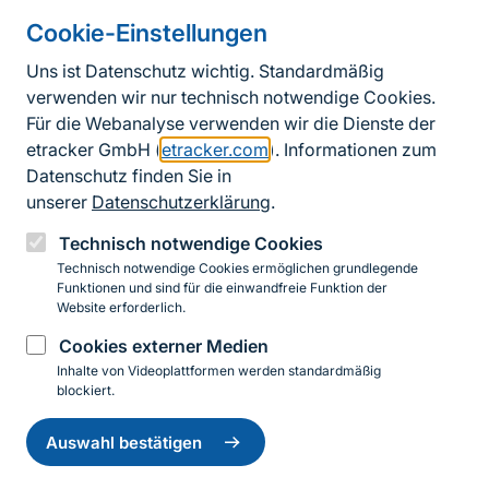
Cookie-Einstellungen
Informationen zur Seite
Uns ist Datenschutz wichtig. Standardmäßig
verwenden wir nur technisch notwendige Cookies.
Fußzeile
Kontakt zum BfN
Für die Webanalyse verwenden wir die Dienste der
Kontaktformular
etracker GmbH (
etracker.com
). Informationen zum
Datenschutz finden Sie in
Erklärung zur Barrierefreiheit
unserer
Datenschutzerklärung
.
Impressum
Technisch notwendige Cookies
Technisch notwendige Cookies ermöglichen grundlegende
Datenschutz
Funktionen und sind für die einwandfreie Funktion der
Website erforderlich.
Cookies externer Medien
Instagram
Facebook
YouTube
LinkedIn
Mastodon
Bluesky
Inhalte von Videoplattformen werden standardmäßig
blockiert.
Einwilligung
© 2026 Bundesamt für Naturschutz
zurückziehen
Auswahl bestätigen