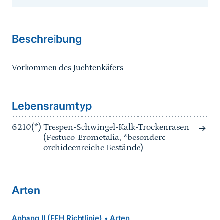
Sprungmarke
Beschreibung
Vorkommen des Juchtenkäfers
Sprungmarke
Lebensraumtyp
6210(*)
Trespen-Schwingel-Kalk-Trockenrasen
(Festuco-Brometalia, *besondere
orchideenreiche Bestände)
Arten
Anhang II (FFH Richtlinie)
Arten
•