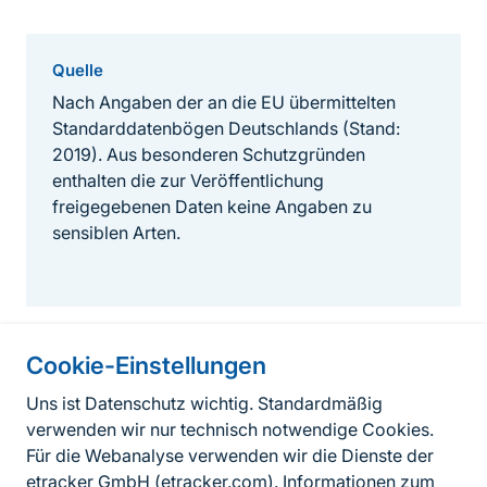
Quelle
Nach Angaben der an die EU übermittelten
Standarddatenbögen Deutschlands (Stand:
2019). Aus besonderen Schutzgründen
enthalten die zur Veröffentlichung
freigegebenen Daten keine Angaben zu
sensiblen Arten.
Cookie-Einstellungen
Informationen zur Seite
Uns ist Datenschutz wichtig. Standardmäßig
verwenden wir nur technisch notwendige Cookies.
Fußzeile
Kontakt zum BfN
Für die Webanalyse verwenden wir die Dienste der
Kontaktformular
etracker GmbH (
etracker.com
). Informationen zum