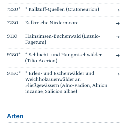
7220*
* Kalktuff-Quellen (Cratoneurion)
7230
Kalkreiche Niedermoore
9110
Hainsimsen-Buchenwald (Luzulo-
Fagetum)
9180*
* Schlucht- und Hangmischwälder
(Tilio-Acerion)
91E0*
* Erlen- und Eschenwälder und
Weichholzauenwälder an
Fließgewässern (Alno-Padion, Alnion
incanae, Salicion albae)
Arten