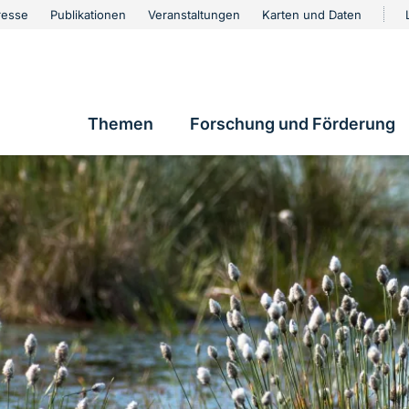
urschutz
resse
Publikationen
Veranstaltungen
Karten und Daten
vigation
Themen
Forschung und Förderung
Hauptnavigation