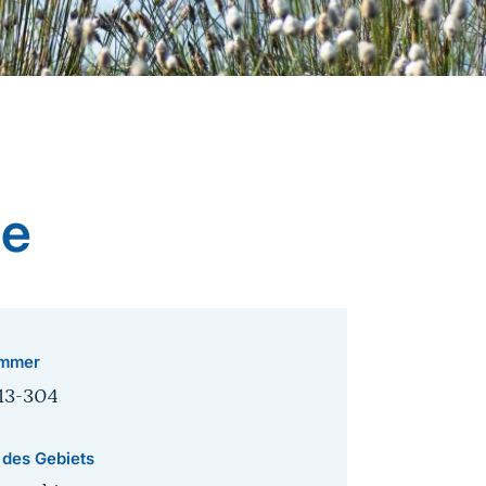
de
mmer
13-304
 des Gebiets