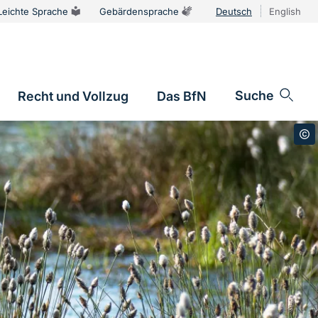
Leichte Sprache
Gebärdensprache
Deutsch
English
Sprachums
Suche
Recht und Vollzug
Das BfN