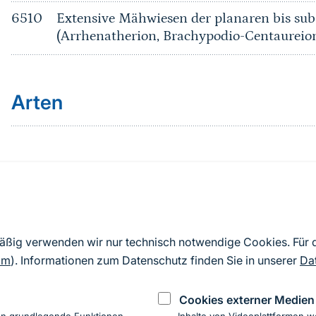
6510
Extensive Mähwiesen der planaren bis su
(Arrhenatherion, Brachypodio-Centaureio
Arten
Quelle
Nach Angaben der an die EU übermittelten Standardd
mäßig verwenden wir nur technisch notwendige Cookies. Für
2019). Aus besonderen Schutzgründen enthalten die z
om
). Informationen zum Datenschutz finden Sie in unserer
Da
Daten keine Angaben zu sensiblen Arten.
Cookies externer Medien