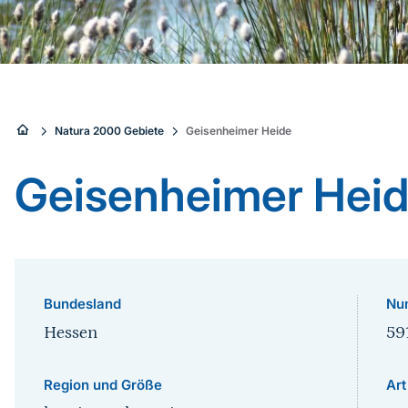
Sie
Natura 2000 Gebiete
Geisenheimer Heide
sind
Geisenheimer Hei
hier:
Bundesland
Nu
Hessen
59
Region und Größe
Art