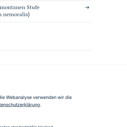
bmontanen Stufe
n nemoralis)
atenbögen Deutschlands (Stand:
 die Webanalyse verwenden wir die
ur Veröffentlichung freigegebenen
tenschutzerklärung
.