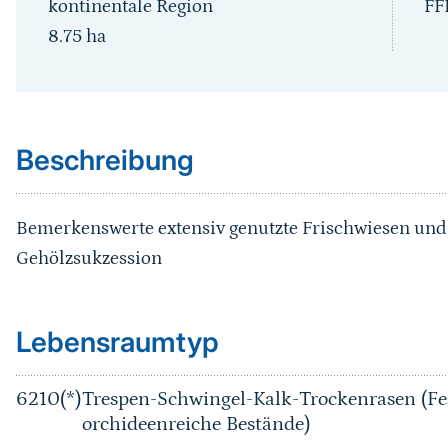
kontinentale Region
FF
8.75
ha
Sprungmarke
Beschreibung
Bemerkenswerte extensiv genutzte Frischwiesen un
Gehölzsukzession
Sprungmarke
Lebensraumtyp
6210(*)
Trespen-Schwingel-Kalk-Trockenrasen (Fe
orchideenreiche Bestände)