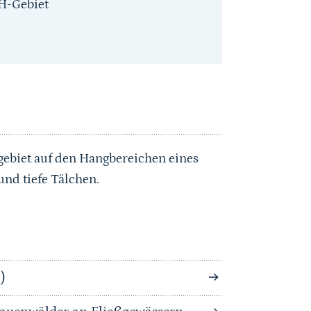
H-Gebiet
biet auf den Hangbereichen eines
nd tiefe Tälchen.
)