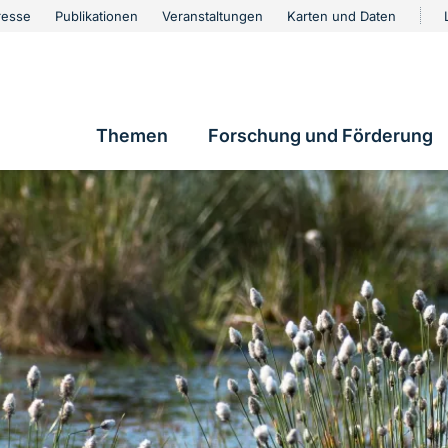
urschutz
resse
Publikationen
Veranstaltungen
Karten und Daten
vigation
Themen
Forschung und Förderung
Hauptnavigation