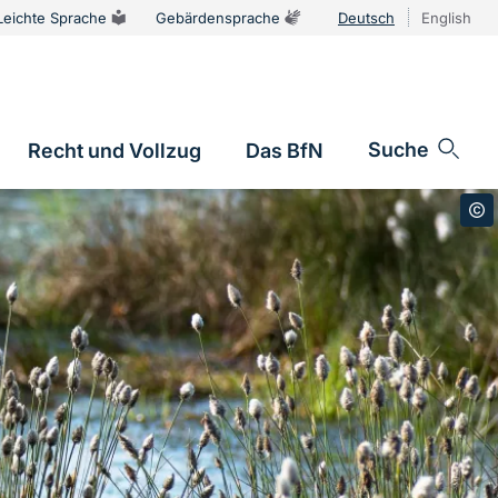
Leichte Sprache
Gebärdensprache
Deutsch
English
Sprachums
Suche
Recht und Vollzug
Das BfN