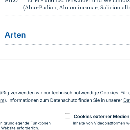
91E0*
* Erlen- und Eschenwälder und Weichholz
(Alno-Padion, Alnion incanae, Salicion alb
Arten
Quelle
Nach Angaben der an die EU übermittelten Standardd
mäßig verwenden wir nur technisch notwendige Cookies. Für
2019). Aus besonderen Schutzgründen enthalten die z
om
). Informationen zum Datenschutz finden Sie in unserer
Da
Daten keine Angaben zu sensiblen Arten.
Cookies externer Medien
en grundlegende Funktionen
Inhalte von Videoplattformen w
 Website erforderlich.