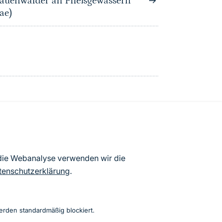
auenwälder an Fließgewässern
ae)
atenbögen Deutschlands (Stand:
 die Webanalyse verwenden wir die
ur Veröffentlichung freigegebenen
tenschutzerklärung
.
erden standardmäßig blockiert.