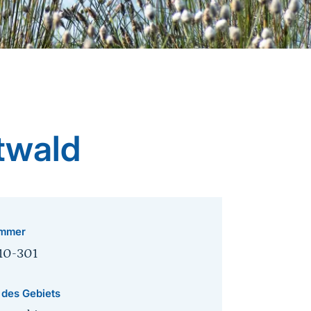
twald
mmer
10-301
 des Gebiets