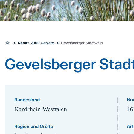
Sie
Natura 2000 Gebiete
Gevelsberger Stadtwald
sind
Gevelsberger Stad
hier:
Bundesland
Nu
Nordrhein-Westfalen
46
Region und Größe
Art