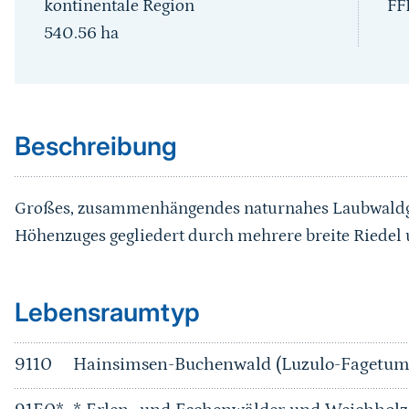
kontinentale Region
FF
540.56
ha
Sprungmarke
Beschreibung
Großes, zusammenhängendes naturnahes Laubwaldge
Höhenzuges gegliedert durch mehrere breite Riedel u
Sprungmarke
Lebensraumtyp
9110
Hainsimsen-Buchenwald (Luzulo-Fagetum