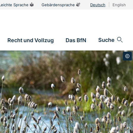
Leichte Sprache
Gebärdensprache
Deutsch
English
Sprachums
Suche
Recht und Vollzug
Das BfN