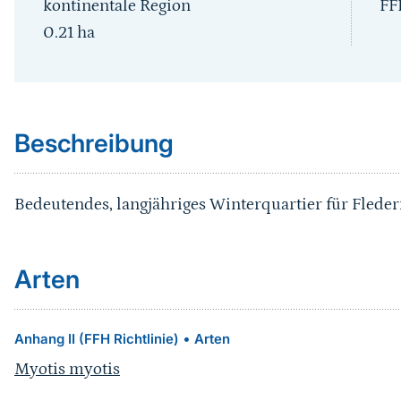
kontinentale Region
FF
0.21
ha
Sprungmarke
Beschreibung
Bedeutendes, langjähriges Winterquartier für Fled
Arten
•
Anhang II (FFH Richtlinie)
Arten
Myotis myotis