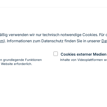
Quelle
Nach Angaben der an die EU übermittelten Standardd
mäßig verwenden wir nur technisch notwendige Cookies. Für
2019). Aus besonderen Schutzgründen enthalten die z
om
). Informationen zum Datenschutz finden Sie in unserer
Da
Daten keine Angaben zu sensiblen Arten.
Cookies externer Medien
en grundlegende Funktionen
Inhalte von Videoplattformen w
 Website erforderlich.
ung
hen
ung zur Barrierefreiheit
Impressum
Datenschutz