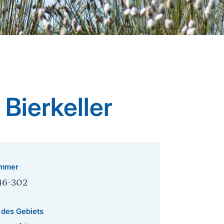
Bierkeller
mmer
46-302
 des Gebiets