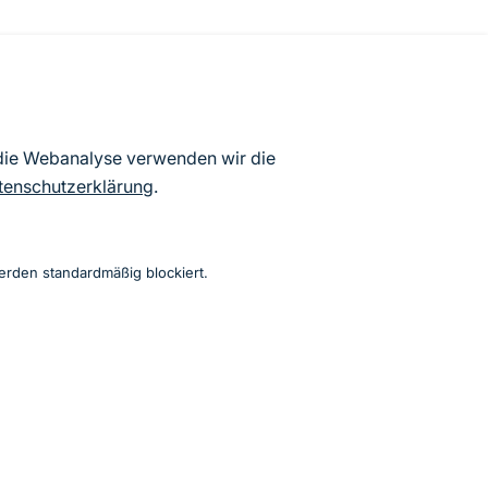
atenbögen Deutschlands (Stand:
 die Webanalyse verwenden wir die
ur Veröffentlichung freigegebenen
tenschutzerklärung
.
erden standardmäßig blockiert.
Instagram
Facebook
YouTube
LinkedIn
Mastodon
Bluesky