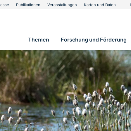
urschutz
resse
Publikationen
Veranstaltungen
Karten und Daten
vigation
Themen
Forschung und Förderung
Hauptnavigation