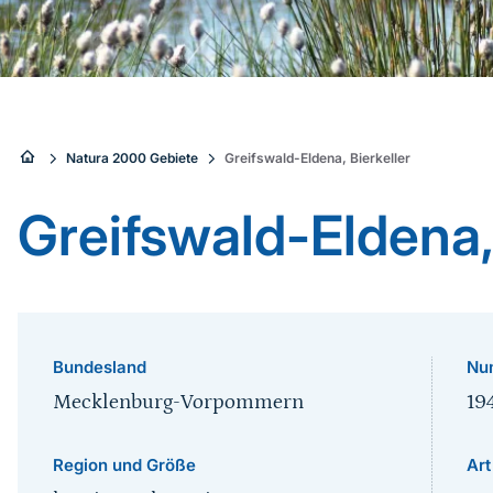
Sie
Natura 2000 Gebiete
Greifswald-Eldena, Bierkeller
sind
Greifswald-Eldena, 
hier:
Bundesland
Nu
Mecklenburg-Vorpommern
19
Region und Größe
Art