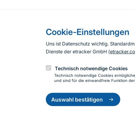
Cookie-Einstellungen
Uns ist Datenschutz wichtig. Standard
Dienste der etracker GmbH (
etracker.c
Technisch notwendige Cookies
Technisch notwendige Cookies ermöglich
und sind für die einwandfreie Funktion der
Einwillig
Informationen zur Seite
zurückzie
Auswahl bestätigen
Fußzeile
Kontakt zum BfN
Kontaktformular
Erklär
© 2026 Bundesamt für Naturschutz