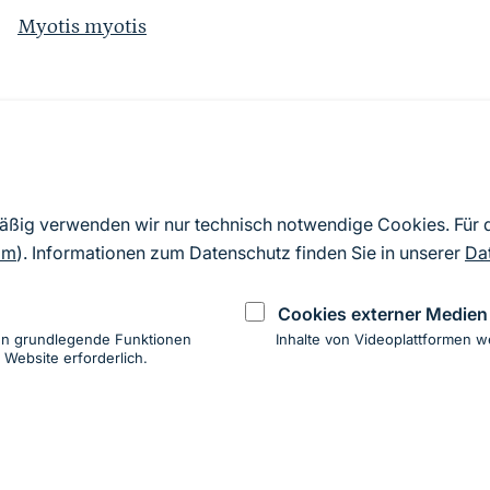
Myotis myotis
Quelle
Nach Angaben der an die EU übermittelten Standardd
mäßig verwenden wir nur technisch notwendige Cookies. Für
2019). Aus besonderen Schutzgründen enthalten die z
om
). Informationen zum Datenschutz finden Sie in unserer
Da
Daten keine Angaben zu sensiblen Arten.
Cookies externer Medien
en grundlegende Funktionen
Inhalte von Videoplattformen w
 Website erforderlich.
ung
hen