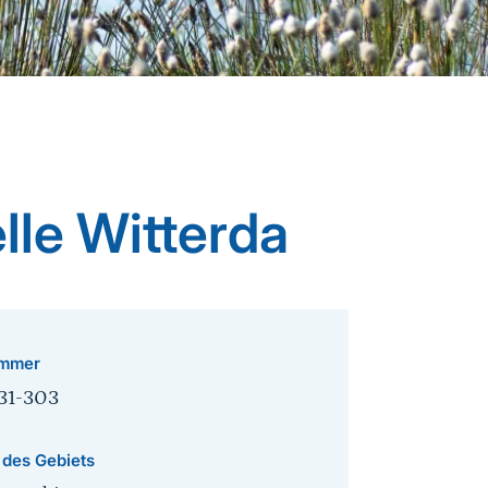
lle Witterda
mmer
31-303
 des Gebiets