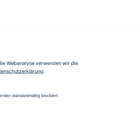
atenbögen Deutschlands (Stand:
 die Webanalyse verwenden wir die
ur Veröffentlichung freigegebenen
tenschutzerklärung
.
erden standardmäßig blockiert.