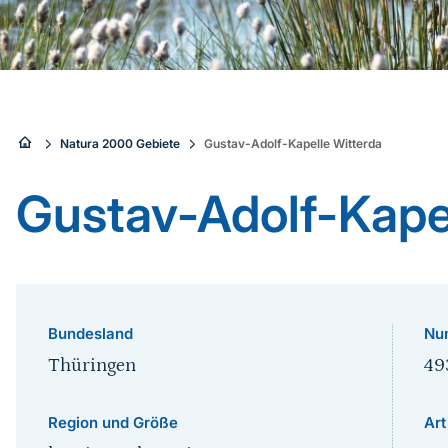
Sie
Natura 2000 Gebiete
Gustav-Adolf-Kapelle Witterda
sind
Gustav-Adolf-Kape
hier:
Bundesland
Nu
Thüringen
49
Region und Größe
Art