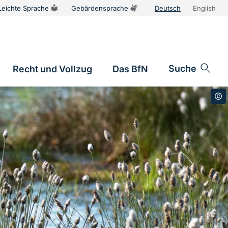
Leichte Sprache
Gebärdensprache
Deutsch
English
Sprachums
Suche
Recht und Vollzug
Das BfN