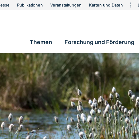
urschutz
resse
Publikationen
Veranstaltungen
Karten und Daten
vigation
Themen
Forschung und Förderung
Hauptnavigation