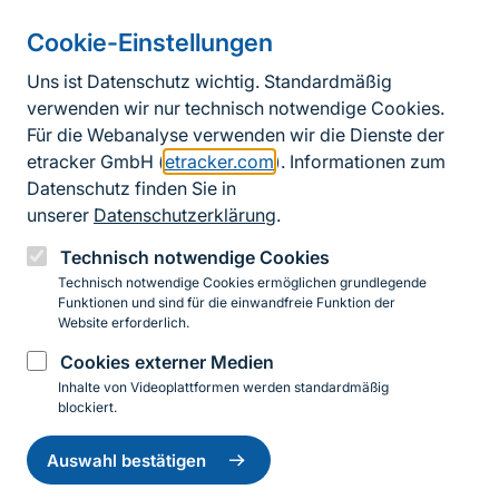
Cookie-Einstellungen
Informationen zur Seite
Uns ist Datenschutz wichtig. Standardmäßig
verwenden wir nur technisch notwendige Cookies.
Fußzeile
Kontakt zum BfN
Für die Webanalyse verwenden wir die Dienste der
Kontaktformular
etracker GmbH (
etracker.com
). Informationen zum
Datenschutz finden Sie in
Erklärung zur Barrierefreiheit
unserer
Datenschutzerklärung
.
Impressum
Technisch notwendige Cookies
Technisch notwendige Cookies ermöglichen grundlegende
Datenschutz
Funktionen und sind für die einwandfreie Funktion der
Website erforderlich.
Cookies externer Medien
Instagram
Facebook
YouTube
LinkedIn
Mastodon
Bluesky
Inhalte von Videoplattformen werden standardmäßig
blockiert.
Einwilligung
© 2026 Bundesamt für Naturschutz
zurückziehen
Auswahl bestätigen