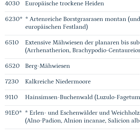
4030
Europäische trockene Heiden
6230*
* Artenreiche Borstgrasrasen montan (u
europäischen Festland)
6510
Extensive Mähwiesen der planaren bis su
(Arrhenatherion, Brachypodio-Centaureio
6520
Berg-Mähwiesen
7230
Kalkreiche Niedermoore
9110
Hainsimsen-Buchenwald (Luzulo-Fagetum
91E0*
* Erlen- und Eschenwälder und Weichholz
(Alno-Padion, Alnion incanae, Salicion alb