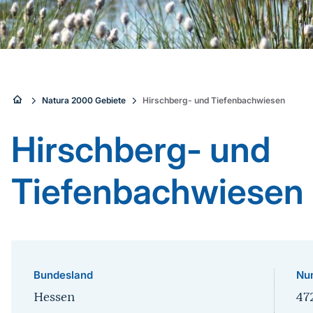
Sie
Natura 2000 Gebiete
Hirschberg- und Tiefenbachwiesen
sind
Hirschberg- und
hier:
Tiefenbachwiesen
Bundesland
Nu
Hessen
47