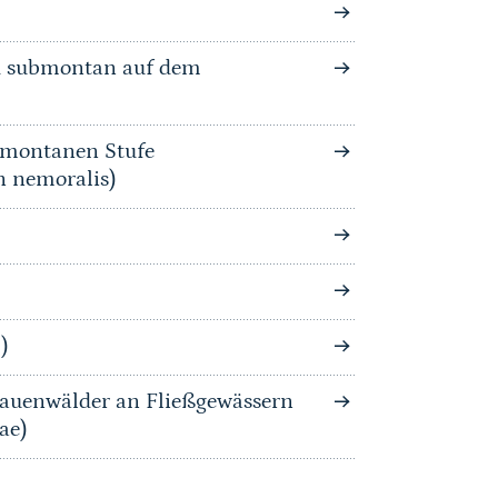
nd submontan auf dem
bmontanen Stufe
n nemoralis)
)
auenwälder an Fließgewässern
ae)