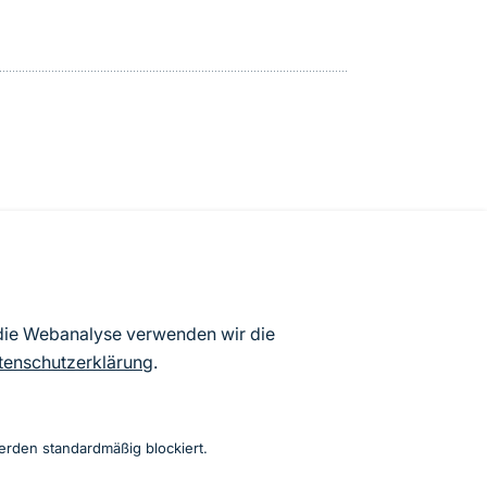
atenbögen Deutschlands (Stand:
 die Webanalyse verwenden wir die
ur Veröffentlichung freigegebenen
tenschutzerklärung
.
erden standardmäßig blockiert.