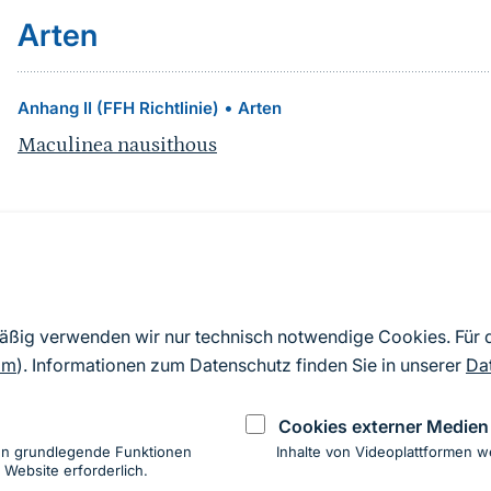
Arten
•
Anhang II (FFH Richtlinie)
Arten
Maculinea nausithous
Quelle
Nach Angaben der an die EU übermittelten Standardd
mäßig verwenden wir nur technisch notwendige Cookies. Für
2019). Aus besonderen Schutzgründen enthalten die z
om
). Informationen zum Datenschutz finden Sie in unserer
Da
Daten keine Angaben zu sensiblen Arten.
Cookies externer Medien
en grundlegende Funktionen
Inhalte von Videoplattformen w
 Website erforderlich.