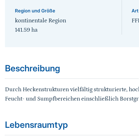
Region und Größe
Art
kontinentale Region
FF
141.59
ha
Sprungmarke
Beschreibung
Durch Heckenstrukturen vielfältig strukturierte, ho
Feucht- und Sumpfbereichen einschließlich Borstg
Sprungmarke
Lebensraumtyp