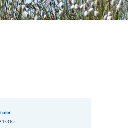
mmer
24-310