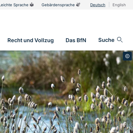
Leichte Sprache
Gebärdensprache
Deutsch
English
Sprachums
Suche
Recht und Vollzug
Das BfN