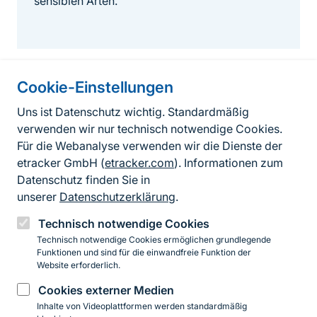
sensiblen Arten.
Cookie-Einstellungen
Informationen zur Seite
Uns ist Datenschutz wichtig. Standardmäßig
verwenden wir nur technisch notwendige Cookies.
Fußzeile
Kontakt zum BfN
Für die Webanalyse verwenden wir die Dienste der
Kontaktformular
etracker GmbH (
etracker.com
). Informationen zum
Datenschutz finden Sie in
Erklärung zur Barrierefreiheit
unserer
Datenschutzerklärung
.
Impressum
Technisch notwendige Cookies
Technisch notwendige Cookies ermöglichen grundlegende
Datenschutz
Funktionen und sind für die einwandfreie Funktion der
Website erforderlich.
Cookies externer Medien
Instagram
Facebook
YouTube
LinkedIn
Mastodon
Bluesky
Inhalte von Videoplattformen werden standardmäßig