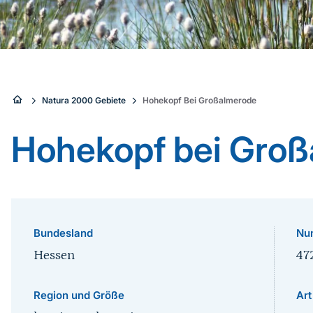
Sie
Natura 2000 Gebiete
Hohekopf Bei Großalmerode
sind
Hohekopf bei Gro
hier:
Bundesland
Nu
Hessen
47
Region und Größe
Art