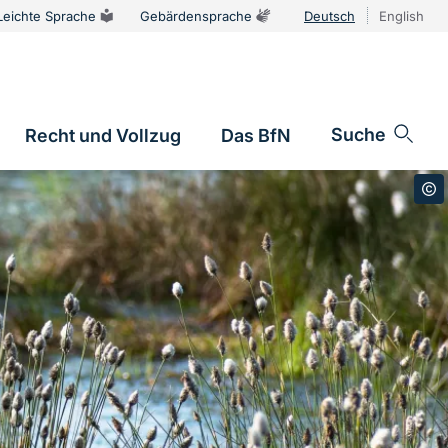
Leichte Sprache
Gebärdensprache
Deutsch
English
Sprachums
Suche
Recht und Vollzug
Das BfN