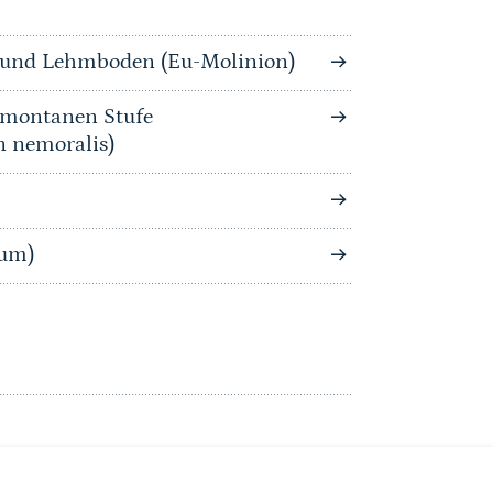
n und Lehmboden (Eu-Molinion)
bmontanen Stufe
n nemoralis)
tum)