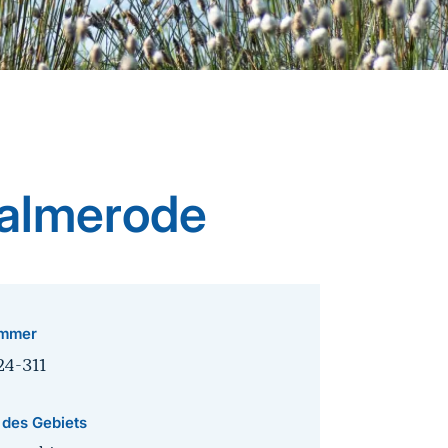
ßalmerode
mmer
24-311
 des Gebiets