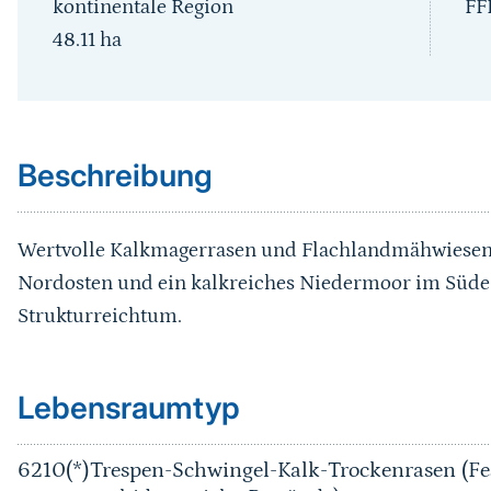
kontinentale Region
FF
48.11
ha
Sprungmarke
Beschreibung
Wertvolle Kalkmagerrasen und Flachlandmähwiesen a
Nordosten und ein kalkreiches Niedermoor im Süden
Strukturreichtum.
Sprungmarke
Lebensraumtyp
6210(*)
Trespen-Schwingel-Kalk-Trockenrasen (Fe