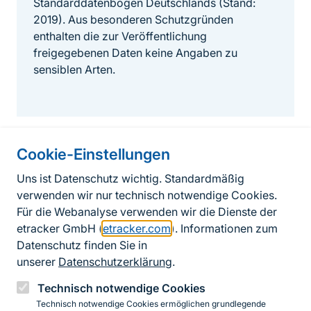
Standarddatenbögen Deutschlands (Stand:
2019). Aus besonderen Schutzgründen
enthalten die zur Veröffentlichung
freigegebenen Daten keine Angaben zu
sensiblen Arten.
Cookie-Einstellungen
Informationen zur Seite
Uns ist Datenschutz wichtig. Standardmäßig
verwenden wir nur technisch notwendige Cookies.
Fußzeile
Kontakt zum BfN
Für die Webanalyse verwenden wir die Dienste der
Kontaktformular
etracker GmbH (
etracker.com
). Informationen zum
Datenschutz finden Sie in
Erklärung zur Barrierefreiheit
unserer
Datenschutzerklärung
.
Impressum
Technisch notwendige Cookies
Technisch notwendige Cookies ermöglichen grundlegende