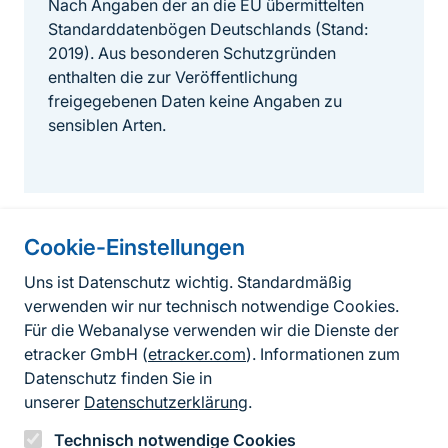
Nach Angaben der an die EU übermittelten
Standarddatenbögen Deutschlands (Stand:
2019). Aus besonderen Schutzgründen
enthalten die zur Veröffentlichung
freigegebenen Daten keine Angaben zu
sensiblen Arten.
Cookie-Einstellungen
Informationen zur Seite
Uns ist Datenschutz wichtig. Standardmäßig
verwenden wir nur technisch notwendige Cookies.
Fußzeile
Kontakt zum BfN
Für die Webanalyse verwenden wir die Dienste der
Kontaktformular
etracker GmbH (
etracker.com
). Informationen zum
Datenschutz finden Sie in
Erklärung zur Barrierefreiheit
unserer
Datenschutzerklärung
.
Impressum
Technisch notwendige Cookies