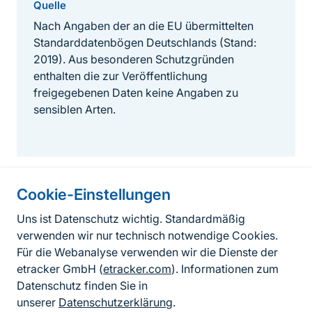
Quelle
Nach Angaben der an die EU übermittelten
Standarddatenbögen Deutschlands (Stand:
2019). Aus besonderen Schutzgründen
enthalten die zur Veröffentlichung
freigegebenen Daten keine Angaben zu
sensiblen Arten.
Cookie-Einstellungen
Informationen zur Seite
Uns ist Datenschutz wichtig. Standardmäßig
verwenden wir nur technisch notwendige Cookies.
Fußzeile
Kontakt zum BfN
Für die Webanalyse verwenden wir die Dienste der
Kontaktformular
etracker GmbH (
etracker.com
). Informationen zum
Datenschutz finden Sie in
Erklärung zur Barrierefreiheit
unserer
Datenschutzerklärung
.