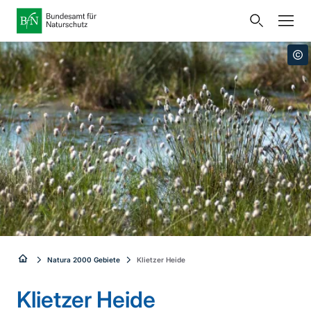
Startseite
Bundesamt für Naturschutz
Öffnet
Direkt zur Hauptnavigation
Direkt zur Hauptinhalte
Direkt zur Fusszeile
eine
Presse
externe
Seite
Publikationen
Link
zur
Veranstaltungen
Metanavigation
Startseite
Karten und Daten
Leichte Sprache
Gebärdensprache
Sie
Natura 2000 Gebiete
Klietzer Heide
Deutsch
English
sind
Klietzer Heide
Sprachumschalter
hier: