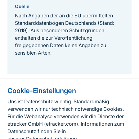
Quelle
Nach Angaben der an die EU übermittelten
Standarddatenbögen Deutschlands (Stand:
2019). Aus besonderen Schutzgründen
enthalten die zur Veröffentlichung
freigegebenen Daten keine Angaben zu
sensiblen Arten.
Cookie-Einstellungen
Informationen zur Seite
Uns ist Datenschutz wichtig. Standardmäßig
verwenden wir nur technisch notwendige Cookies.
Fußzeile
Kontakt zum BfN
Für die Webanalyse verwenden wir die Dienste der
Kontaktformular
etracker GmbH (
etracker.com
). Informationen zum
Datenschutz finden Sie in
Erklärung zur Barrierefreiheit
unserer
Datenschutzerklärung
.