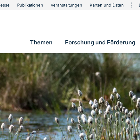
urschutz
resse
Publikationen
Veranstaltungen
Karten und Daten
vigation
Themen
Forschung und Förderung
Hauptnavigation