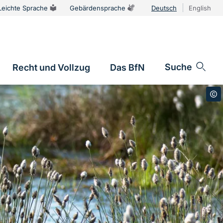
Leichte Sprache
Gebärdensprache
Deutsch
English
Sprachums
Suche
Recht und Vollzug
Das BfN