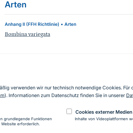
Arten
•
Anhang II (FFH Richtlinie)
Arten
Bombina variegata
Quelle
Nach Angaben der an die EU übermittelten Standardd
mäßig verwenden wir nur technisch notwendige Cookies. Für
2019). Aus besonderen Schutzgründen enthalten die z
om
). Informationen zum Datenschutz finden Sie in unserer
Da
Daten keine Angaben zu sensiblen Arten.
Cookies externer Medien
en grundlegende Funktionen
Inhalte von Videoplattformen w
 Website erforderlich.