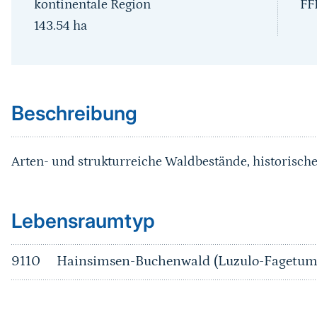
kontinentale Region
FF
143.54
ha
Sprungmarke
Beschreibung
Arten- und strukturreiche Waldbestände, historisch
Sprungmarke
Lebensraumtyp
9110
Hainsimsen-Buchenwald (Luzulo-Fagetum