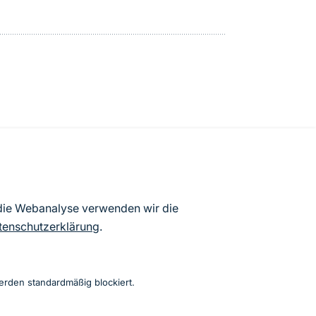
atenbögen Deutschlands (Stand:
 die Webanalyse verwenden wir die
ur Veröffentlichung freigegebenen
tenschutzerklärung
.
erden standardmäßig blockiert.