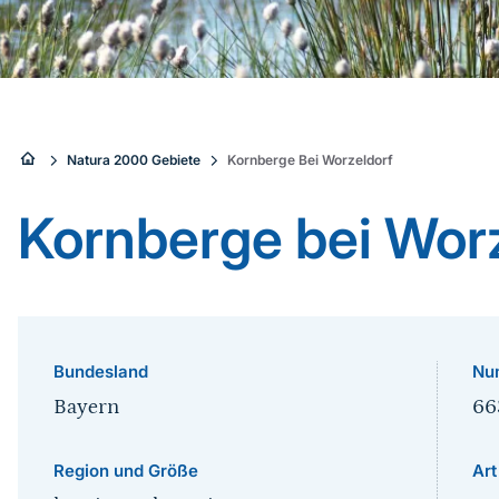
Sie
Natura 2000 Gebiete
Kornberge Bei Worzeldorf
sind
Kornberge bei Wor
hier:
Bundesland
Nu
Bayern
66
Region und Größe
Art