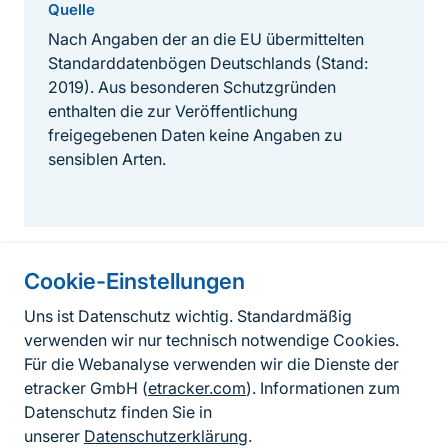
Quelle
Nach Angaben der an die EU übermittelten
Standarddatenbögen Deutschlands (Stand:
2019). Aus besonderen Schutzgründen
enthalten die zur Veröffentlichung
freigegebenen Daten keine Angaben zu
sensiblen Arten.
Cookie-Einstellungen
Informationen zur Seite
Uns ist Datenschutz wichtig. Standardmäßig
verwenden wir nur technisch notwendige Cookies.
Fußzeile
Kontakt zum BfN
Für die Webanalyse verwenden wir die Dienste der
Kontaktformular
etracker GmbH (
etracker.com
). Informationen zum
Datenschutz finden Sie in
Erklärung zur Barrierefreiheit
unserer
Datenschutzerklärung
.