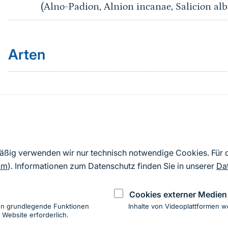
(Alno-Padion, Alnion incanae, Salicion alb
Arten
Quelle
Nach Angaben der an die EU übermittelten Standardd
mäßig verwenden wir nur technisch notwendige Cookies. Für
2019). Aus besonderen Schutzgründen enthalten die z
om
). Informationen zum Datenschutz finden Sie in unserer
Da
Daten keine Angaben zu sensiblen Arten.
Cookies externer Medien
en grundlegende Funktionen
Inhalte von Videoplattformen w
 Website erforderlich.