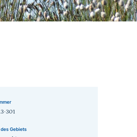
l
mmer
13-301
 des Gebiets