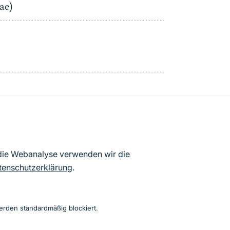
ae)
atenbögen Deutschlands (Stand:
 die Webanalyse verwenden wir die
ur Veröffentlichung freigegebenen
tenschutzerklärung
.
erden standardmäßig blockiert.