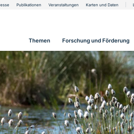
urschutz
resse
Publikationen
Veranstaltungen
Karten und Daten
vigation
Themen
Forschung und Förderung
Hauptnavigation