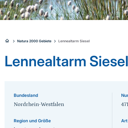
Sie
Natura 2000 Gebiete
Lennealtarm Siesel
sind
Lennealtarm Siese
hier:
Bundesland
Nu
Nordrhein-Westfalen
47
Region und Größe
Art