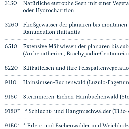
3150
Natürliche eutrophe Seen mit einer Vege
oder Hydrocharition
3260
Fließgewässer der planaren bis montanen 
Ranunculion fluitantis
6510
Extensive Mähwiesen der planaren bis su
(Arrhenatherion, Brachypodio-Centaureio
8220
Silikatfelsen und ihre Felsspaltenvegetati
9110
Hainsimsen-Buchenwald (Luzulo-Fagetum
9160
Sternmieren-Eichen-Hainbuchenwald (Ste
9180*
* Schlucht- und Hangmischwälder (Tilio-
91E0*
* Erlen- und Eschenwälder und Weichholz