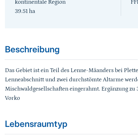
kontinentale Region
FF
39.51
ha
Sprungmarke
Beschreibung
Das Gebiet ist ein Teil des Lenne-Mäanders bei Plett
Lenneabschnitt und zwei durchstömte Altarme werd
Mischwaldgesellschaften eingerahmt. Ergänzung zu 3.
Vorko
Sprungmarke
Lebensraumtyp