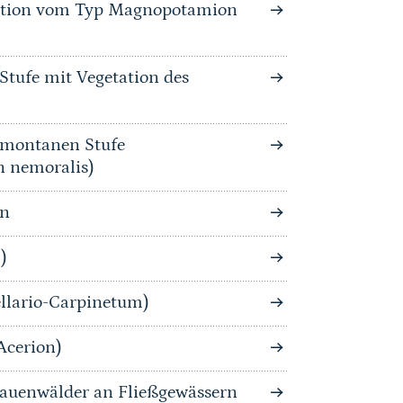
tation vom Typ Magnopotamion
Stufe mit Vegetation des
bmontanen Stufe
n nemoralis)
on
)
llario-Carpinetum)
Acerion)
auenwälder an Fließgewässern