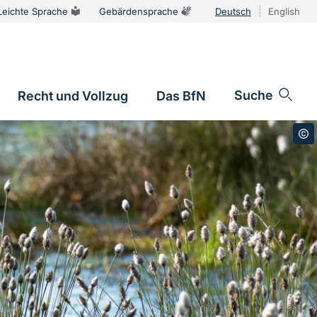
Leichte Sprache
Gebärdensprache
Deutsch
English
Sprachums
Suche
Recht und Vollzug
Das BfN