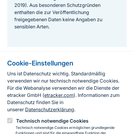
2019). Aus besonderen Schutzgründen
enthalten die zur Veröffentlichung
freigegebenen Daten keine Angaben zu
sensiblen Arten.
Cookie-Einstellungen
Informationen zur Seite
Uns ist Datenschutz wichtig. Standardmäßig
verwenden wir nur technisch notwendige Cookies.
Fußzeile
Kontakt zum BfN
Für die Webanalyse verwenden wir die Dienste der
Kontaktformular
etracker GmbH (
etracker.com
). Informationen zum
Datenschutz finden Sie in
Erklärung zur Barrierefreiheit
unserer
Datenschutzerklärung
.
Impressum
Technisch notwendige Cookies
Technisch notwendige Cookies ermöglichen grundlegende
Datenschutz
Funktionen und sind für die einwandfreie Funktion der