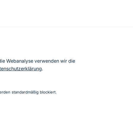
atenbögen Deutschlands (Stand:
 die Webanalyse verwenden wir die
ur Veröffentlichung freigegebenen
tenschutzerklärung
.
erden standardmäßig blockiert.