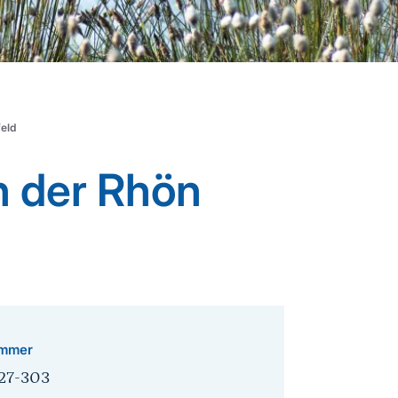
eld
n der Rhön
mmer
27-303