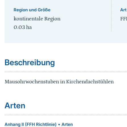
Region und Größe
Art
kontinentale Region
FF
0.03
ha
Sprungmarke
Beschreibung
Mausohrwochenstuben in Kirchendachstühlen
Arten
•
Anhang II (FFH Richtlinie)
Arten