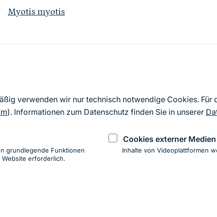
Myotis myotis
Quelle
Nach Angaben der an die EU übermittelten Standardd
mäßig verwenden wir nur technisch notwendige Cookies. Für
2019). Aus besonderen Schutzgründen enthalten die z
om
). Informationen zum Datenschutz finden Sie in unserer
Da
Daten keine Angaben zu sensiblen Arten.
Cookies externer Medien
en grundlegende Funktionen
Inhalte von Videoplattformen w
 Website erforderlich.
ung
hen