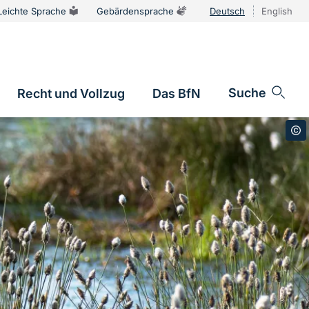
Leichte Sprache
Gebärdensprache
Deutsch
English
Sprachums
Suche
Recht und Vollzug
Das BfN