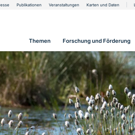
urschutz
resse
Publikationen
Veranstaltungen
Karten und Daten
vigation
Themen
Forschung und Förderung
Hauptnavigation