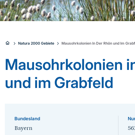
Sie
Natura 2000 Gebiete
Mausohrkolonien In Der Rhön und Im Grabf
sind
Mausohrkolonien i
hier:
und im Grabfeld
Bundesland
Nu
Bayern
56