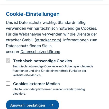
Cookie-Einstellungen
Informationen zur Seite
Uns ist Datenschutz wichtig. Standardmäßig
verwenden wir nur technisch notwendige Cookies.
Fußzeile
Kontakt zum BfN
Für die Webanalyse verwenden wir die Dienste der
Kontaktformular
etracker GmbH (
etracker.com
). Informationen zum
Datenschutz finden Sie in
Erklärung zur Barrierefreiheit
unserer
Datenschutzerklärung
.
Impressum
Technisch notwendige Cookies
Technisch notwendige Cookies ermöglichen grundlegende
Datenschutz
Funktionen und sind für die einwandfreie Funktion der
Website erforderlich.
Cookies externer Medien
Instagram
Facebook
YouTube
LinkedIn
Mastodon
Bluesky
Inhalte von Videoplattformen werden standardmäßig
blockiert.
Einwilligung
© 2026 Bundesamt für Naturschutz
zurückziehen
Auswahl bestätigen