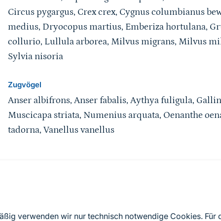
Circus pygargus, Crex crex, Cygnus columbianus be
medius, Dryocopus martius, Emberiza hortulana, Grus
collurio, Lullula arborea, Milvus migrans, Milvus mi
Sylvia nisoria
Zugvögel
Anser albifrons, Anser fabalis, Aythya fuligula, Gallin
Muscicapa striata, Numenius arquata, Oenanthe oena
tadorna, Vanellus vanellus
Quelle
Nach Angaben der an die EU übermittelten Standardd
mäßig verwenden wir nur technisch notwendige Cookies. Für