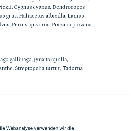
wickii, Cygnus cygnus, Dendrocopos
 grus, Haliaeetus albicilla, Lanius
lvus, Pernis apivorus, Porzana porzana,
ago gallinago, Jynx torquilla,
nthe, Streptopelia turtur, Tadorna
atenbögen Deutschlands (Stand:
 die Webanalyse verwenden wir die