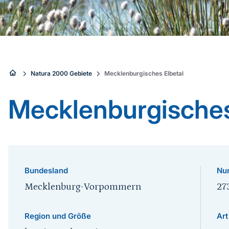
Sie
Natura 2000 Gebiete
Mecklenburgisches Elbetal
sind
Mecklenburgisches
hier:
Bundesland
Nu
Mecklenburg-Vorpommern
27
Region und Größe
Art