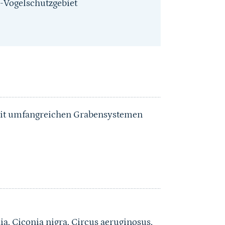
-Vogelschutzgebiet
 mit umfangreichen Grabensystemen
a, Ciconia nigra, Circus aeruginosus,