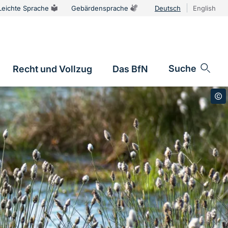
Leichte Sprache
Gebärdensprache
Deutsch
English
Sprachums
Suche
Recht und Vollzug
Das BfN