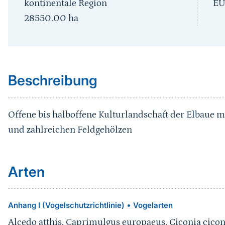
kontinentale Region
EU
28550.00
ha
Sprungmarke
Beschreibung
Offene bis halboffene Kulturlandschaft der Elbaue
und zahlreichen Feldgehölzen
Arten
•
Anhang I (Vogelschutzrichtlinie)
Vogelarten
Alcedo atthis, Caprimulgus europaeus, Ciconia ciconi