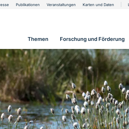
urschutz
resse
Publikationen
Veranstaltungen
Karten und Daten
vigation
Themen
Forschung und Förderung
Hauptnavigation