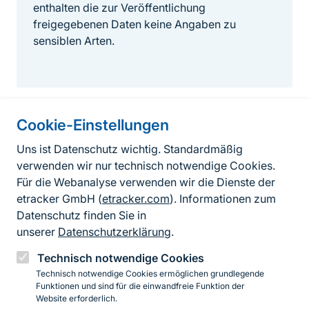
enthalten die zur Veröffentlichung
freigegebenen Daten keine Angaben zu
sensiblen Arten.
Cookie-Einstellungen
Informationen zur Seite
Uns ist Datenschutz wichtig. Standardmäßig
verwenden wir nur technisch notwendige Cookies.
Fußzeile
Kontakt zum BfN
Für die Webanalyse verwenden wir die Dienste der
Kontaktformular
etracker GmbH (
etracker.com
). Informationen zum
Datenschutz finden Sie in
Erklärung zur Barrierefreiheit
unserer
Datenschutzerklärung
.
Impressum
Technisch notwendige Cookies
Technisch notwendige Cookies ermöglichen grundlegende
Datenschutz
Funktionen und sind für die einwandfreie Funktion der
Website erforderlich.