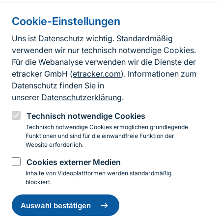
Cookie-Einstellungen
Informationen zur Seite
Uns ist Datenschutz wichtig. Standardmäßig
verwenden wir nur technisch notwendige Cookies.
Fußzeile
Kontakt zum BfN
Für die Webanalyse verwenden wir die Dienste der
Kontaktformular
etracker GmbH (
etracker.com
). Informationen zum
Datenschutz finden Sie in
Erklärung zur Barrierefreiheit
unserer
Datenschutzerklärung
.
Impressum
Technisch notwendige Cookies
Technisch notwendige Cookies ermöglichen grundlegende
Datenschutz
Funktionen und sind für die einwandfreie Funktion der
Website erforderlich.
Cookies externer Medien
Instagram
Facebook
YouTube
LinkedIn
Mastodon
Bluesky
Inhalte von Videoplattformen werden standardmäßig
blockiert.
Einwilligung
© 2026 Bundesamt für Naturschutz
zurückziehen
Auswahl bestätigen