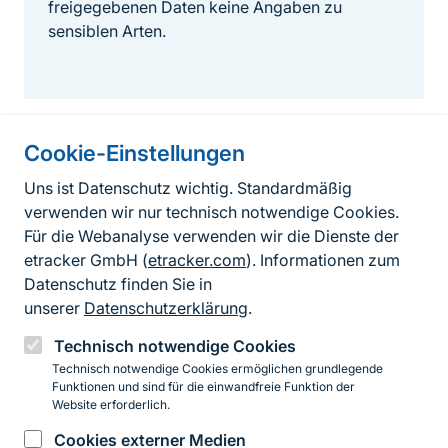
freigegebenen Daten keine Angaben zu
sensiblen Arten.
Cookie-Einstellungen
Informationen zur Seite
Uns ist Datenschutz wichtig. Standardmäßig
verwenden wir nur technisch notwendige Cookies.
Fußzeile
Kontakt zum BfN
Für die Webanalyse verwenden wir die Dienste der
Kontaktformular
etracker GmbH (
etracker.com
). Informationen zum
Datenschutz finden Sie in
Erklärung zur Barrierefreiheit
unserer
Datenschutzerklärung
.
Impressum
Technisch notwendige Cookies
Technisch notwendige Cookies ermöglichen grundlegende
Datenschutz
Funktionen und sind für die einwandfreie Funktion der
Website erforderlich.
Cookies externer Medien
Instagram
Facebook
YouTube
LinkedIn
Mastodon
Bluesky