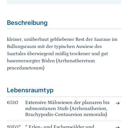
Sprungmarke
Beschreibung
kleiner, unüberbaut gebliebener Rest der Saaraue im
Ballungsraum mit der typischen Auwiese des
Saartales überwiegend mäßig trockener und gut
basenversorgter Böden (Arrhenatheretum
peucedanetosum)
Sprungmarke
Lebensraumtyp
6510
Extensive Mähwiesen der planaren bis
submontanen Stufe (Arrhenatherion,
Brachypodio-Centaureion nemoralis)
91E0*
* Erlen- und Eschenwälder und