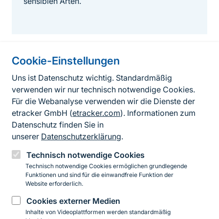
sensiblen Arten.
Cookie-Einstellungen
Informationen zur Seite
Uns ist Datenschutz wichtig. Standardmäßig
verwenden wir nur technisch notwendige Cookies.
Fußzeile
Kontakt zum BfN
Für die Webanalyse verwenden wir die Dienste der
Kontaktformular
etracker GmbH (
etracker.com
). Informationen zum
Datenschutz finden Sie in
Erklärung zur Barrierefreiheit
unserer
Datenschutzerklärung
.
Impressum
Technisch notwendige Cookies
Technisch notwendige Cookies ermöglichen grundlegende
Datenschutz
Funktionen und sind für die einwandfreie Funktion der
Website erforderlich.
Cookies externer Medien
Instagram
Facebook
YouTube
LinkedIn
Mastodon
Bluesky
Inhalte von Videoplattformen werden standardmäßig