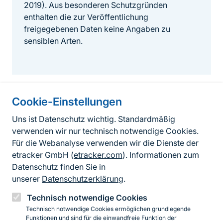
2019). Aus besonderen Schutzgründen
enthalten die zur Veröffentlichung
freigegebenen Daten keine Angaben zu
sensiblen Arten.
Cookie-Einstellungen
Informationen zur Seite
Uns ist Datenschutz wichtig. Standardmäßig
verwenden wir nur technisch notwendige Cookies.
Fußzeile
Kontakt zum BfN
Für die Webanalyse verwenden wir die Dienste der
Kontaktformular
etracker GmbH (
etracker.com
). Informationen zum
Datenschutz finden Sie in
Erklärung zur Barrierefreiheit
unserer
Datenschutzerklärung
.
Impressum
Technisch notwendige Cookies
Technisch notwendige Cookies ermöglichen grundlegende
Datenschutz
Funktionen und sind für die einwandfreie Funktion der